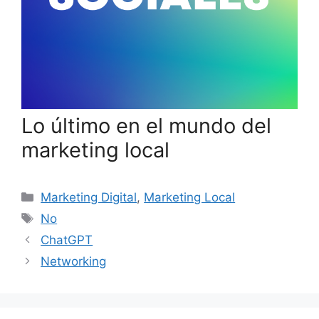
Lo último en el mundo del
marketing local
Categories
Marketing Digital
,
Marketing Local
Tags
No
ChatGPT
Networking