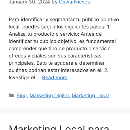
January 30, 2024
by
OswarNieves
Para identificar y segmentar tu público objetivo
local, puedes seguir los siguientes pasos: 1.
Analiza tu producto o servicio: Antes de
identificar tu público objetivo, es fundamental
comprender qué tipo de producto o servicio
ofreces y cuáles son sus características
principales. Esto te ayudará a determinar
quiénes podrían estar interesados en él. 2.
Investiga el …
Read more
Categories
Blog
,
Marketing Digital
,
Marketing Local
Marketing Local para