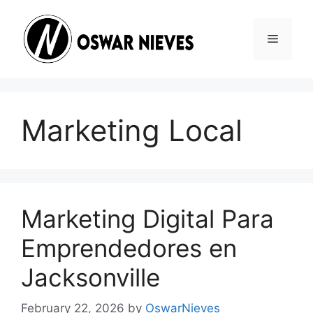
Skip
to
Menu
content
Marketing Local
Marketing Digital Para
Emprendedores en
Jacksonville
February 22, 2026
by
OswarNieves