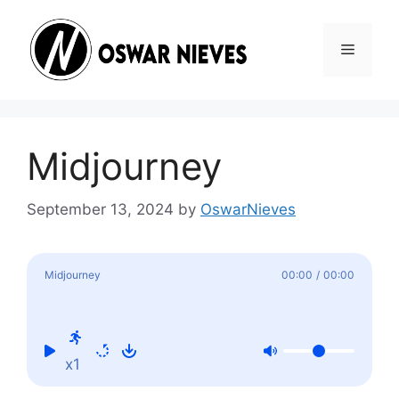
Skip
to
Menu
content
Midjourney
September 13, 2024
by
OswarNieves
Midjourney
00:00
/
00:00
x1