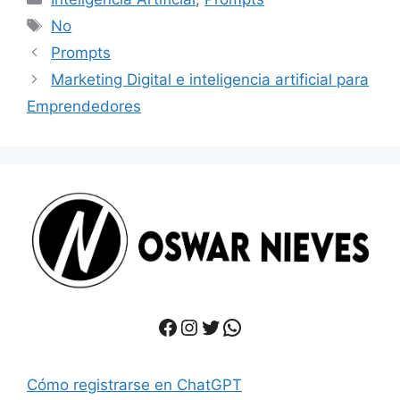
Tags
No
Prompts
Marketing Digital e inteligencia artificial para
Emprendedores
Facebook
Instagram
Twitter
WhatsApp
Cómo registrarse en ChatGPT