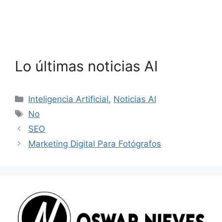
LinkedIn
WhatsApp
Gmail
SMS
Lo últimas noticias AI
Categories
Inteligencia Artificial
,
Noticias AI
Tags
No
SEO
Marketing Digital Para Fotógrafos