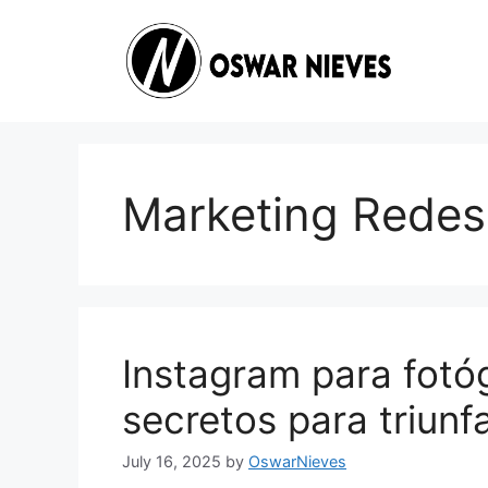
Skip
to
content
Marketing Redes
Instagram para fotóg
secretos para triunf
July 16, 2025
by
OswarNieves