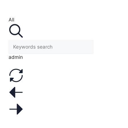
All
admin