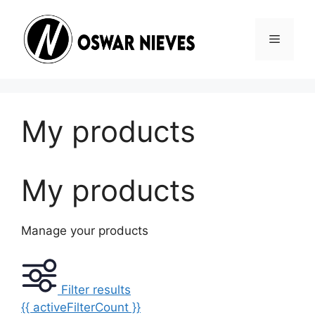
Skip
to
Menu
content
My products
My products
Manage your products
Filter results
{{ activeFilterCount }}